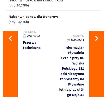
pdf
90,07Kb
Nabor wnioskow dla trenerow
pdf
95,51Kb
POPRZEDNIE
2023-07-17
NASTĘPNIE
2023-07-21
Przerwa
Informacja -
techniczna
Pływalnia
Letnia przy ul.
Wojska
Polskiego 181
dziś nieczynna
zapraszamy na
Pływalnie
letnią przy ul 3-
go Maja 41