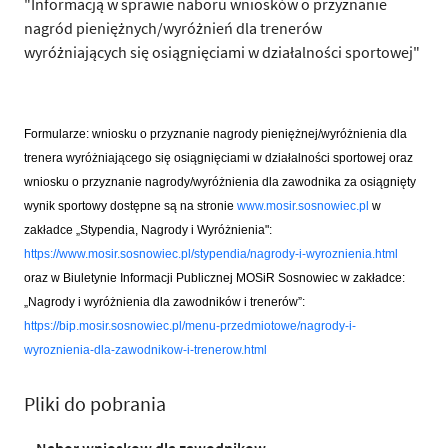
"Informacją w sprawie naboru wniosków o przyznanie
nagród pieniężnych/wyróżnień dla trenerów
wyróżniających się osiągnięciami w działalności sportowej"
Formularze: wniosku o przyznanie nagrody pieniężnej/wyróżnienia dla
trenera wyróżniającego się osiągnięciami w działalności sportowej oraz
wniosku o przyznanie nagrody/wyróżnienia dla zawodnika za osiągnięty
wynik sportowy dostępne są na stronie
www.mosir.sosnowiec.pl
w
zakładce
„
Stypendia, Nagrody i Wyróżnienia":
https://www.mosir.sosnowiec.pl/stypendia/nagrody-i-wyroznienia.html
oraz w Biuletynie Informacji Publicznej MOSiR Sosnowiec w zakładce:
„Nagrody i wyróżnienia dla zawodników i trenerów”:
https://bip.mosir.sosnowiec.pl/menu-przedmiotowe/nagrody-i-
wyroznienia-dla-zawodnikow-i-trenerow.html
Pliki do pobrania
Nabor wnioskow dla zawodnikow