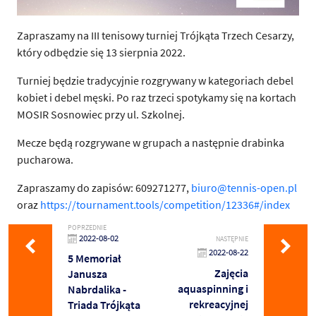
Zapraszamy na III tenisowy turniej Trójkąta Trzech Cesarzy,
który odbędzie się 13 sierpnia 2022.
Turniej będzie tradycyjnie rozgrywany w kategoriach debel
kobiet i debel męski. Po raz trzeci spotykamy się na kortach
MOSIR Sosnowiec przy ul. Szkolnej.
Mecze będą rozgrywane w grupach a następnie drabinka
pucharowa.
Zapraszamy do zapisów: 609271277,
biuro@tennis-open.pl
oraz
https://tournament.tools/competition/12336#/index
POPRZEDNIE
2022-08-02
NASTĘPNIE
2022-08-22
5 Memoriał
Zajęcia
Janusza
aquaspinning i
Nabrdalika -
rekreacyjnej
Triada Trójkąta