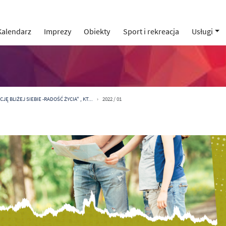
Kalendarz
Imprezy
Obiekty
Sport i rekreacja
Usługi
Ę BLIŻEJ SIEBIE -RADOŚĆ ŻYCIA" , KT...
2022 / 01