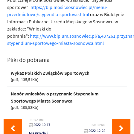
Publicznej MOSiR Sosnowiec w zakładce: "Stypendia
sportowe":
https://bip.mosir.sosnowiec.pl/menu-
przedmiotowe/stypendia-sportowe.html
oraz w
Biuletynie
Informacji Publicznej Urzędu Miejskiego w Sosnowcu w
zakładce: "Wnioski do
pobrania":
http://www.bip.um.sosnowiec.pl/a,437261,przyznan
stypendium-sportowego-miasta-sosnowca.html
Pliki do pobrania
Wykaz Polskich Związków Sportowych
pdf
135,51Kb
Nabór wniosków o przyznanie Stypendium
Sportowego Miasta Sosnowca
pdf
105,53Kb
POPRZEDNIE
2022-10-17
NASTĘPNIE
2022-12-22
Nagrody i