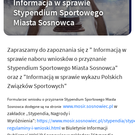
Informacja w sprawie
Stypendium Sportowego
Miasta Sosnowca
Zapraszamy do zapoznania się z " Informacją w
sprawie naboru wniosków o przyznanie
Stypendium Sportowego Miasta Sosnowca"
oraz z "Informacją w sprawie wykazu Polskich
Związków Sportowych"
Formularze: wniosku o przyznanie Stypendium Sportowego Miasta
www.mosir.sosnowiec.pl
w
Sosnowca dostępne są na stronie
zakładce „Stypendia, Nagrody i
Wyróżnienia":
https://www.mosir.sosnowiec.pl/stypendia/styp
regulaminy-i-wnioski.html
w Biuletynie Informacji