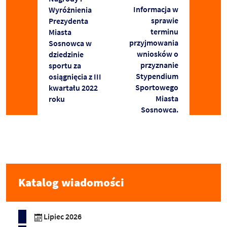
Informacja w
Wyróżnienia
sprawie
Prezydenta
terminu
Miasta
przyjmowania
Sosnowca w
wniosków o
dziedzinie
przyznanie
sportu za
Stypendium
osiągnięcia z III
Sportowego
kwartału 2022
Miasta
roku
Sosnowca.
Katalog wiadomości
Lipiec 2026