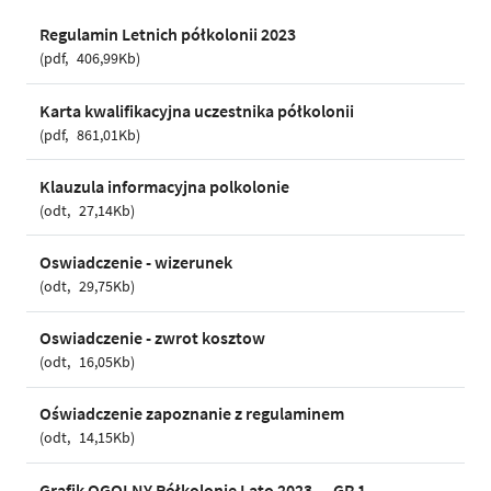
Regulamin Letnich półkolonii 2023
pdf
406,99Kb
Karta kwalifikacyjna uczestnika półkolonii
pdf
861,01Kb
Klauzula informacyjna polkolonie
odt
27,14Kb
Oswiadczenie - wizerunek
odt
29,75Kb
Oswiadczenie - zwrot kosztow
odt
16,05Kb
Oświadczenie zapoznanie z regulaminem
odt
14,15Kb
Grafik OGOLNY Półkolonie Lato 2023 — GR 1