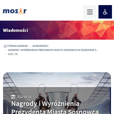
Wiadomości
STRONA GŁÓWNA
WIADOMOŚCI
NAGRODY I WYRÓŻNIENIA PREZYDENTA MIASTA SOSNOWCA W DZIEDZINIE S...
2025 / 09
2022-01-12
Nagrody i Wyróżnienia
Prezydenta Miasta Sosnowca