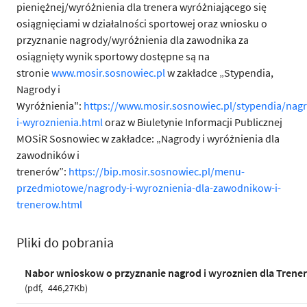
pieniężnej/wyróżnienia dla trenera wyróżniającego się
osiągnięciami w działalności sportowej oraz wniosku o
przyznanie nagrody/wyróżnienia dla zawodnika za
osiągnięty wynik sportowy dostępne są na
stronie
www.mosir.sosnowiec.pl
w zakładce
„Stypendia,
Nagrody i
Wyróżnienia":
https://www.mosir.sosnowiec.pl/stypendia/nag
i-wyroznienia.html
oraz w Biuletynie Informacji Publicznej
MOSiR Sosnowiec w zakładce: „Nagrody i wyróżnienia dla
zawodników i
trenerów”:
https://bip.mosir.sosnowiec.pl/menu-
przedmiotowe/nagrody-i-wyroznienia-dla-zawodnikow-i-
trenerow.html
Pliki do pobrania
Nabor wnioskow o przyznanie nagrod i wyroznien dla Trene
pdf
446,27Kb