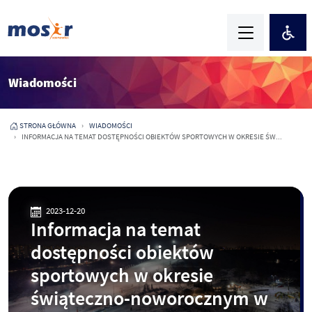
Wiadomości
STRONA GŁÓWNA
WIADOMOŚCI
INFORMACJA NA TEMAT DOSTĘPNOŚCI OBIEKTÓW SPORTOWYCH W OKRESIE ŚW...
2023-12-20
Informacja na temat
dostępności obiektów
sportowych w okresie
świąteczno-noworocznym w