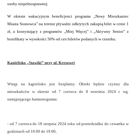
osoby niepełnosprawnej.
W okresie wakacyjnym beneficjenci programu „Nowy Mieszkaniec
Miasta Sosnowca” na terenie pływalni odkrytych zakupią bilet w cenie 1
zł, a korzystający z programów „Miej Więcej” i „Aktywny Senior” z
bonifikaty w wysokości 50% od cen biletów podanych w cenniku.
Kąpielisko „Stawiki” przy ul. Kresowej
Wstęp na kąpielisko jest bezpłatny. Obiekt będzie czynny dla
mieszkańców w okresie od 7 czerwca do 8 września 2024 r. wg.
następującego harmonogramu:
- od 7 czerwca do 18 sierpnia 2024 roku od poniedziałku do czwartku w
godzinach od 10.00 do 19.00,