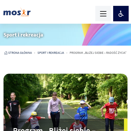
Sport i rekreacja
STRONA GŁÓWNA
SPORT I REKREACJA
PROGRAM „BLIŻEJ SIEBIE – RADOŚĆ ŻYCIA”
Program „Bliżej siebie –