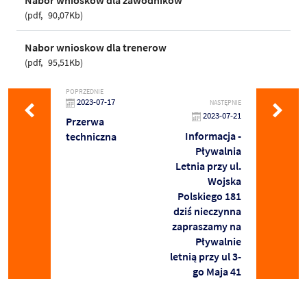
pdf
90,07Kb
Nabor wnioskow dla trenerow
pdf
95,51Kb
POPRZEDNIE
2023-07-17
NASTĘPNIE
2023-07-21
Przerwa
Informacja -
techniczna
Pływalnia
Letnia przy ul.
Wojska
Polskiego 181
dziś nieczynna
zapraszamy na
Pływalnie
letnią przy ul 3-
go Maja 41