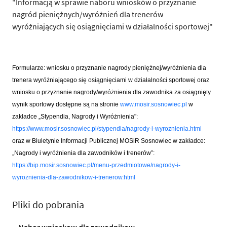
"Informacją w sprawie naboru wniosków o przyznanie
nagród pieniężnych/wyróżnień dla trenerów
wyróżniających się osiągnięciami w działalności sportowej"
Formularze: wniosku o przyznanie nagrody pieniężnej/wyróżnienia dla
trenera wyróżniającego się osiągnięciami w działalności sportowej oraz
wniosku o przyznanie nagrody/wyróżnienia dla zawodnika za osiągnięty
wynik sportowy dostępne są na stronie
www.mosir.sosnowiec.pl
w
zakładce
„
Stypendia, Nagrody i Wyróżnienia":
https://www.mosir.sosnowiec.pl/stypendia/nagrody-i-wyroznienia.html
oraz w Biuletynie Informacji Publicznej MOSiR Sosnowiec w zakładce:
„Nagrody i wyróżnienia dla zawodników i trenerów”:
https://bip.mosir.sosnowiec.pl/menu-przedmiotowe/nagrody-i-
wyroznienia-dla-zawodnikow-i-trenerow.html
Pliki do pobrania
Nabor wnioskow dla zawodnikow