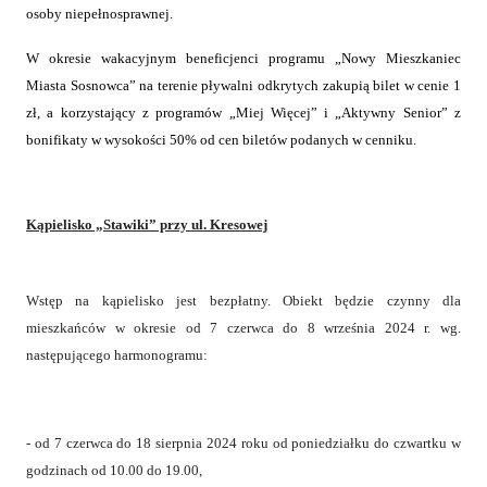
osoby niepełnosprawnej.
W okresie wakacyjnym beneficjenci programu „Nowy Mieszkaniec
Miasta Sosnowca” na terenie pływalni odkrytych zakupią bilet w cenie 1
zł, a korzystający z programów „Miej Więcej” i „Aktywny Senior” z
bonifikaty w wysokości 50% od cen biletów podanych w cenniku.
Kąpielisko „Stawiki” przy ul. Kresowej
Wstęp na kąpielisko jest bezpłatny. Obiekt będzie czynny dla
mieszkańców w okresie od 7 czerwca do 8 września 2024 r. wg.
następującego harmonogramu:
- od 7 czerwca do 18 sierpnia 2024 roku od poniedziałku do czwartku w
godzinach od 10.00 do 19.00,