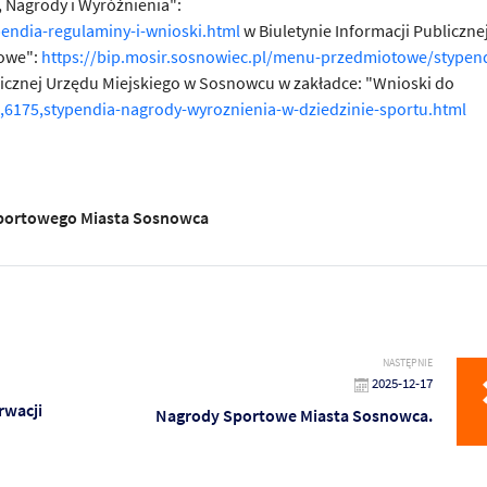
 Nagrody i Wyróżnienia":
endia-regulaminy-i-wnioski.html
w Biuletynie Informacji Publiczne
towe":
https://bip.mosir.sosnowiec.pl/menu-przedmiotowe/stypen
licznej Urzędu Miejskiego w Sosnowcu w zakładce: "Wnioski do
,6175,stypendia-nagrody-wyroznienia-w-dziedzinie-sportu.html
portowego Miasta Sosnowca
NASTĘPNIE
2025-12-17
rwacji
Nagrody Sportowe Miasta Sosnowca.