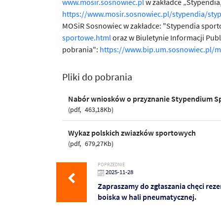
www.mosir.sosnowiec.pl
w zakładce „Stypendia,
https://www.mosir.sosnowiec.pl/stypendia/styp
MOSiR Sosnowiec w zakładce: "Stypendia spor
sportowe.html
oraz w Biuletynie Informacji Pub
pobrania":
https://www.bip.um.sosnowiec.pl/m
Pliki do pobrania
Nabór wniosków o przyznanie Stypendium S
pdf
463,18Kb
Wykaz polskich zwiazków sportowych
pdf
679,27Kb
POPRZEDNIE
2025-11-28
Zapraszamy do zgłaszania chęci reze
boiska w hali pneumatycznej.