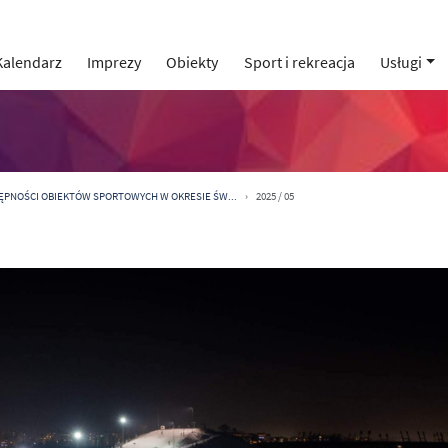
Kalendarz
Imprezy
Obiekty
Sport i rekreacja
Usługi
ĘPNOŚCI OBIEKTÓW SPORTOWYCH W OKRESIE ŚW...
2025 / 05