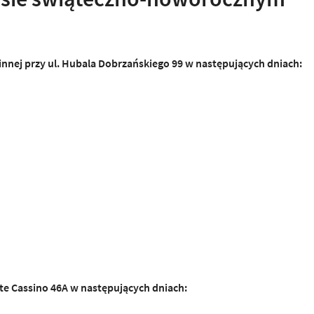
nej przy ul. Hubala Dobrzańskiego 99 w następujących dniach:
te Cassino 46A w następujących
d
n
i
ach: