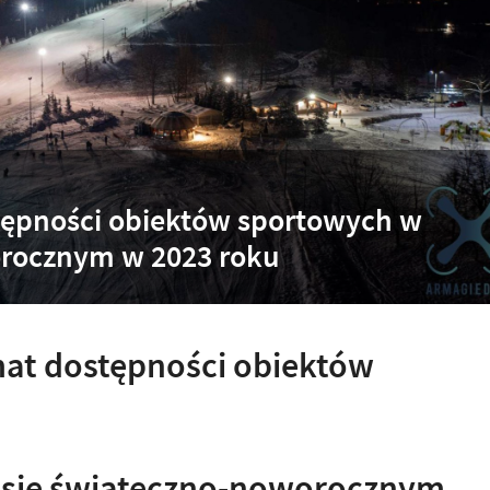
tępności obiektów sportowych w
orocznym w 2023 roku
t dostępności obiektów
teczno-noworocznym