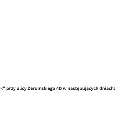
" przy ulicy Żeromskiego 4D w następujących
d
n
i
ach: