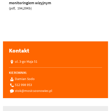
monitoringiem wizyjnym
pdf
194,29Kb
Kontakt
ul. 3-go Maja 51
KIEROWNIK:
Damian Sodo
512 998 953
stok@mosir.sosnowiec.pl