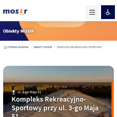
Obiekty MOSiR
STRONA GŁÓWNA
OBIEKTY MOSIR
KOMPLEKS REKREACYJNO-SPORTOWY
ul. 3-go Maja 51
Kompleks Rekreacyjno-
Sportowy przy ul. 3-go Maja
51