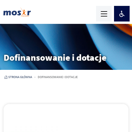
Dofinansowanie i dotacje
STRONA GŁÓWNA
DOFINANSOWANIE I DOTACJE